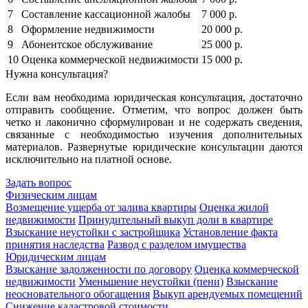
7
Составление кассационной жалобы
7 000 р.
8
Оформление недвижимости
20 000 р.
9
Абонентское обслуживание
25 000 р.
10
Оценка коммерческой недвижимости
15 000 р.
Нужна консультация?
Если вам необходима юридическая консультация, достаточно
отправить сообщение. Отметим, что вопрос должен быть
четко и лаконично сформулирован и не содержать сведения,
связанные с необходимостью изучения дополнительных
материалов. Развернутые юридические консультации даются
исключительно на платной основе.
Задать вопрос
Физическим лицам
Возмещение ущерба от залива квартиры
Оценка жилой
недвижимости
Принудительный выкуп доли в квартире
Взыскание неустойки с застройщика
Установление факта
принятия наследства
Развод с разделом имущества
Юридическим лицам
Взыскание задолженности по договору
Оценка коммерческой
недвижимости
Уменьшение неустойки (пени)
Взыскание
неосновательного обогащения
Выкуп арендуемых помещений
Снижение кадастровой стоимости