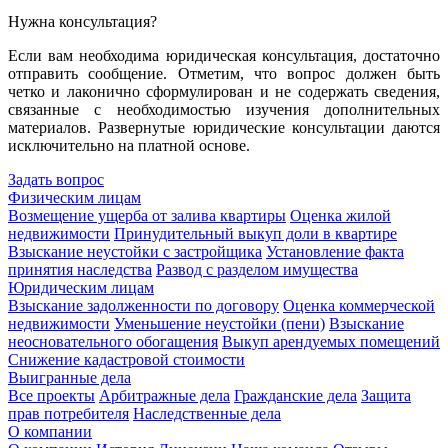
Нужна консультация?
Если вам необходима юридическая консультация, достаточно
отправить сообщение. Отметим, что вопрос должен быть
четко и лаконично сформулирован и не содержать сведения,
связанные с необходимостью изучения дополнительных
материалов. Развернутые юридические консультации даются
исключительно на платной основе.
Задать вопрос
Физическим лицам
Возмещение ущерба от залива квартиры
Оценка жилой
недвижимости
Принудительный выкуп доли в квартире
Взыскание неустойки с застройщика
Установление факта
принятия наследства
Развод с разделом имущества
Юридическим лицам
Взыскание задолженности по договору
Оценка коммерческой
недвижимости
Уменьшение неустойки (пени)
Взыскание
неосновательного обогащения
Выкуп арендуемых помещений
Снижение кадастровой стоимости
Выигранные дела
Все проекты
Арбитражные дела
Гражданские дела
Защита
прав потребителя
Наследственные дела
О компании